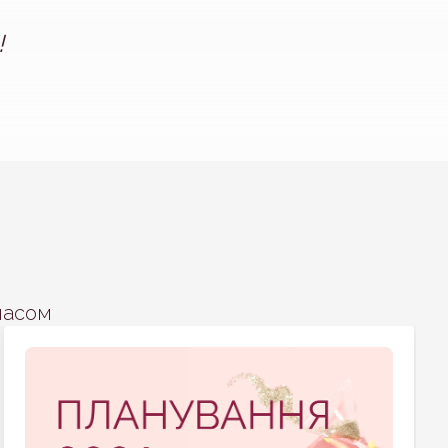
!
часом