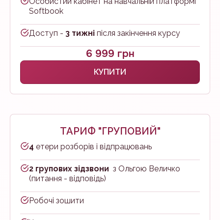
Особистий кабінет на навчальній платформі
Softbook
Доступ -
3 тижні
після закінчення курсу
6 999 грн
КУПИТИ
ТАРИФ "ГРУПОВИЙ"
4
етери розборів і відпрацювань
2 групових зідзвони
з Ольгою Величко
(питання - відповідь)
Робочі зошити